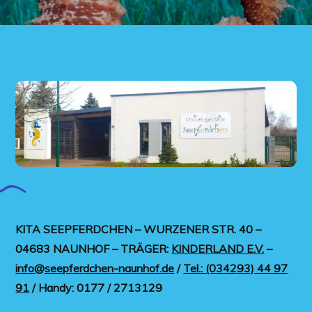
KITA SEEPFERDCHEN – WURZENER STR. 40 –
04683 NAUNHOF – TRÄGER:
KINDERLAND E.V.
–
info@seepferdchen-naunhof.de
/
Tel.: (034293) 44 97
91
/ Handy: 0177 / 2713129