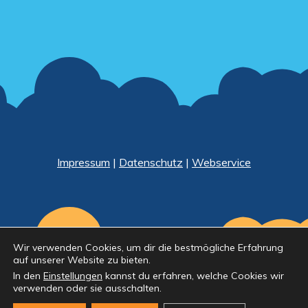
Impressum
|
Datenschutz
|
Webservice
Wir verwenden Cookies, um dir die bestmögliche Erfahrung
auf unserer Website zu bieten.
In den
Einstellungen
kannst du erfahren, welche Cookies wir
verwenden oder sie ausschalten.
© Kinderland Naunhof e.V. Theme Kids Education Bell by