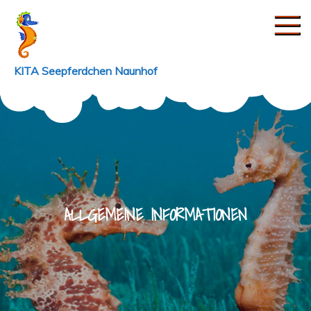
Skip
to
content
KITA Seepferdchen Naunhof
ALLGEMEINE INFORMATIONEN